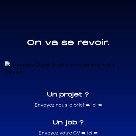
On
va
se
revoir.
Un projet ?
Envoyez nous le brief
➡️ ici ⬅️
Un job ?
Envoyez votre CV
➡️ ici ⬅️